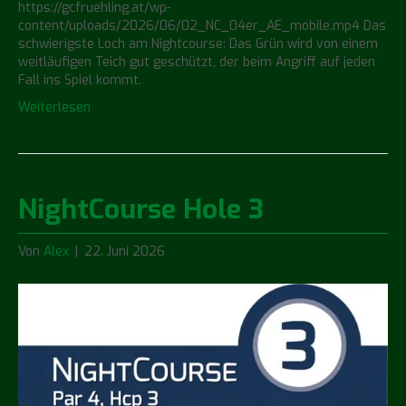
https://gcfruehling.at/wp-
content/uploads/2026/06/02_NC_04er_AE_mobile.mp4 Das
schwierigste Loch am Nightcourse: Das Grün wird von einem
weitläufigen Teich gut geschützt, der beim Angriff auf jeden
Fall ins Spiel kommt.
Weiterlesen
NightCourse Hole 3
Von
Alex
|
22. Juni 2026