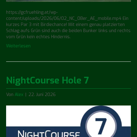
https://gcfruehling.at/wp-
content/uploads/2026/06/02_NC_08er_AE_mobile.mp4 Ein
kurzes Par 3 mit Birdiechance! Mit einem genau platzierten
Schlag aufs Grün sind auch die beiden Bunker links und rechts
vom Grün kein echtes Hindernis.
Weiterlesen
NightCourse Hole 7
Von
Alex
|
22. Juni 2026