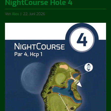
NightCourse Hole 4
Von
Alex
|
22. Juni 2026