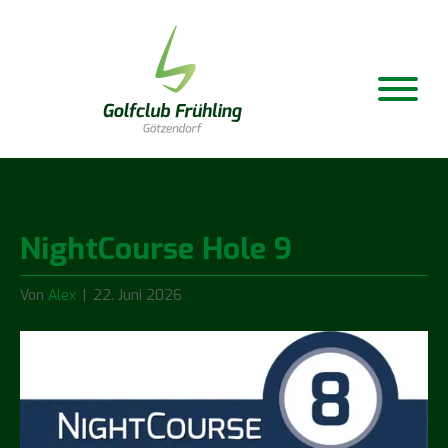
NightCourse Hole 9
Von
Alex
|
22. Juni 2026