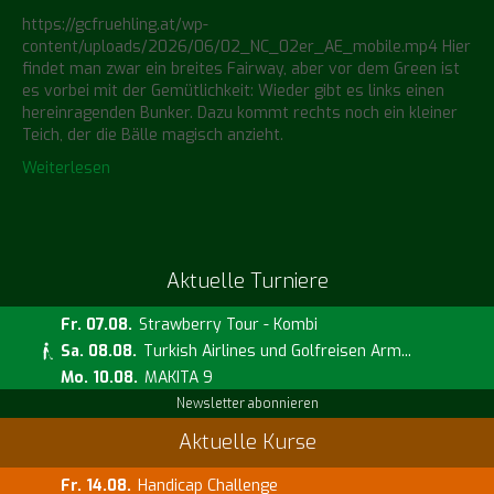
https://gcfruehling.at/wp-
content/uploads/2026/06/02_NC_02er_AE_mobile.mp4 Hier
findet man zwar ein breites Fairway, aber vor dem Green ist
es vorbei mit der Gemütlichkeit: Wieder gibt es links einen
hereinragenden Bunker. Dazu kommt rechts noch ein kleiner
Teich, der die Bälle magisch anzieht.
Weiterlesen
Aktuelle Turniere
Fr. 07.08.
Strawberry Tour - Kombi
Sa. 08.08.
Turkish Airlines und Golfreisen Arm...
Mo. 10.08.
MAKITA 9
Newsletter abonnieren
Aktuelle Kurse
Fr. 14.08.
Handicap Challenge