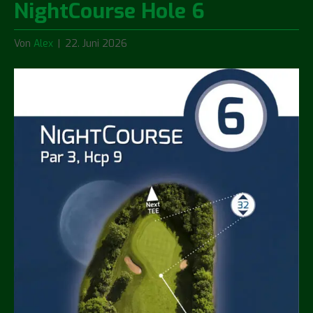
NightCourse Hole 6
Von
Alex
|
22. Juni 2026