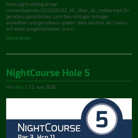
https://gcfruehling.at/wp-
content/uploads/2026/06/02_NC_06er_AE_mobile.mp4 Ein
geradezu gemütliches Loch! Den richtigen Schläger
auswählen und geradeaus spielen, dann besteht die Chance
auf einen ausgezeichneten Score.
Weiterlesen
NightCourse Hole 5
Von
Alex
|
22. Juni 2026