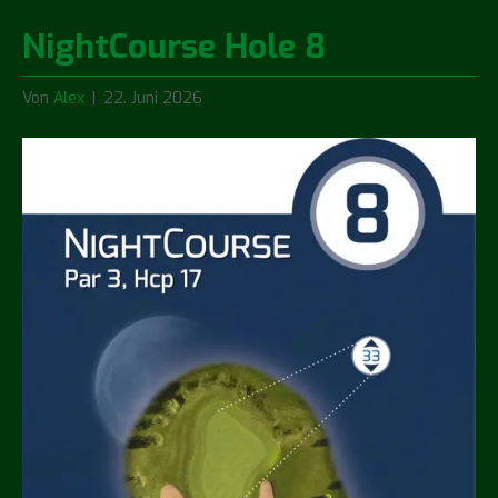
NightCourse Hole 8
Von
Alex
|
22. Juni 2026