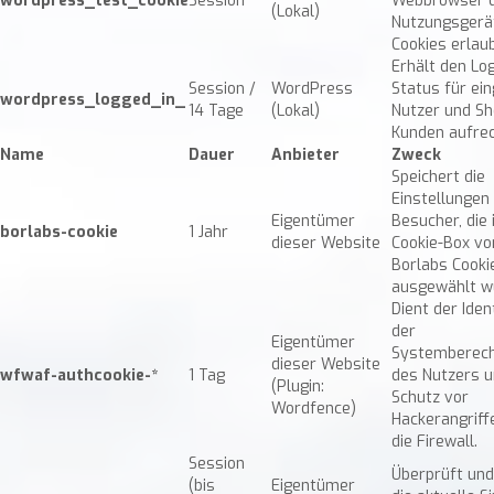
wordpress_test_cookie
Session
Webbrowser 
(Lokal)
Nutzungsgerä
Cookies erlaub
Erhält den Log
Session /
WordPress
Status für ei
wordpress_logged_in_
14 Tage
(Lokal)
Nutzer und Sh
Kunden aufrec
Name
Dauer
Anbieter
Zweck
Speichert die
Einstellungen
Eigentümer
Besucher, die 
borlabs-cookie
1 Jahr
dieser Website
Cookie-Box vo
Borlabs Cooki
ausgewählt w
Dient der Iden
der
Eigentümer
Systemberech
dieser Website
wfwaf-authcookie-*
1 Tag
des Nutzers 
(Plugin:
Schutz vor
Wordfence)
Hackerangriff
die Firewall.
Session
Überprüft und
(bis
Eigentümer