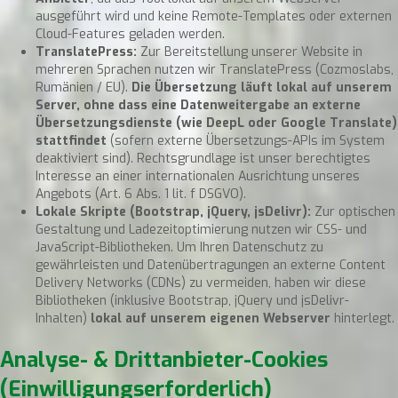
ausgeführt wird und keine Remote-Templates oder externen
Cloud-Features geladen werden.
TranslatePress:
Zur Bereitstellung unserer Website in
mehreren Sprachen nutzen wir TranslatePress (Cozmoslabs,
Rumänien / EU).
Die Übersetzung läuft lokal auf unserem
Server, ohne dass eine Datenweitergabe an externe
Übersetzungsdienste (wie DeepL oder Google Translate)
stattfindet
(sofern externe Übersetzungs-APIs im System
deaktiviert sind). Rechtsgrundlage ist unser berechtigtes
Interesse an einer internationalen Ausrichtung unseres
Angebots (Art. 6 Abs. 1 lit. f DSGVO).
Lokale Skripte (Bootstrap, jQuery, jsDelivr):
Zur optischen
Gestaltung und Ladezeitoptimierung nutzen wir CSS- und
JavaScript-Bibliotheken. Um Ihren Datenschutz zu
gewährleisten und Datenübertragungen an externe Content
Delivery Networks (CDNs) zu vermeiden, haben wir diese
Bibliotheken (inklusive Bootstrap, jQuery und jsDelivr-
Inhalten)
lokal auf unserem eigenen Webserver
hinterlegt.
Analyse- & Drittanbieter-Cookies
(Einwilligungserforderlich)