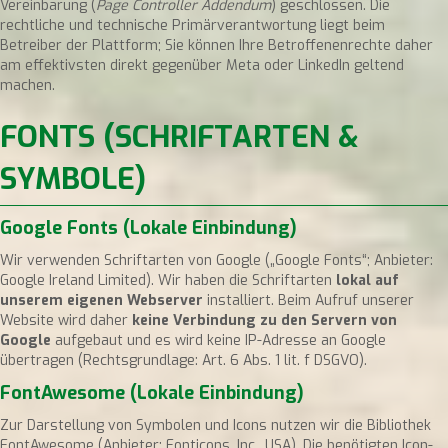
Vereinbarung (
Page Controller Addendum
) geschlossen. Die
rechtliche und technische Primärverantwortung liegt beim
Betreiber der Plattform; Sie können Ihre Betroffenenrechte daher
am effektivsten direkt gegenüber Meta oder LinkedIn geltend
machen.
FONTS (SCHRIFTARTEN &
SYMBOLE)
Google Fonts (Lokale Einbindung)
Wir verwenden Schriftarten von Google („Google Fonts“; Anbieter:
Google Ireland Limited). Wir haben die Schriftarten
lokal auf
unserem eigenen Webserver
installiert. Beim Aufruf unserer
Website wird daher
keine Verbindung zu den Servern von
Google
aufgebaut und es wird keine IP-Adresse an Google
übertragen (Rechtsgrundlage: Art. 6 Abs. 1 lit. f DSGVO).
FontAwesome (Lokale Einbindung)
Zur Darstellung von Symbolen und Icons nutzen wir die Bibliothek
FontAwesome (Anbieter: Fonticons, Inc., USA). Die benötigten Icon-