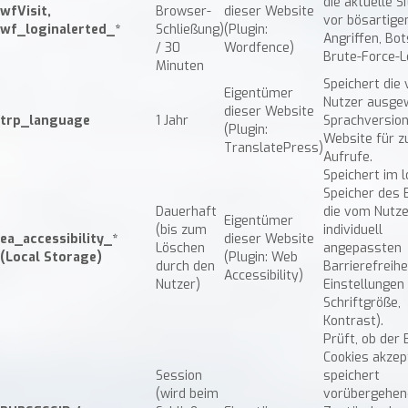
die aktuelle S
wfVisit,
Browser-
dieser Website
vor bösartige
wf_loginalerted_*
Schließung)
(Plugin:
Angriffen, Bo
/ 30
Wordfence)
Brute-Force-L
Minuten
Speichert die
Eigentümer
Nutzer ausge
dieser Website
trp_language
1 Jahr
Sprachversion
(Plugin:
Website für z
TranslatePress)
Aufrufe.
Speichert im 
Speicher des
Dauerhaft
die vom Nutze
Eigentümer
(bis zum
individuell
ea_accessibility_*
dieser Website
Löschen
angepassten
(Local Storage)
(Plugin: Web
durch den
Barrierefreihe
Accessibility)
Nutzer)
Einstellungen (
Schriftgröße,
Kontrast).
Prüft, ob der
Cookies akzept
Session
speichert
(wird beim
vorübergehen