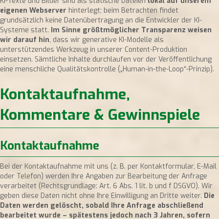
KI-Texte und Bilder sind als statische Dateien
lokal auf unserem
eigenen Webserver
hinterlegt; beim Betrachten findet
grundsätzlich keine Datenübertragung an die Entwickler der KI-
Systeme statt.
Im Sinne größtmöglicher Transparenz weisen
wir darauf hin
, dass wir generative KI-Modelle als
unterstützendes Werkzeug in unserer Content-Produktion
einsetzen. Sämtliche Inhalte durchlaufen vor der Veröffentlichung
eine menschliche Qualitätskontrolle („Human-in-the-Loop“-Prinzip).
Kontaktaufnahme,
Kommentare & Gewinnspiele
Kontaktaufnahme
Bei der Kontaktaufnahme mit uns (z. B. per Kontaktformular, E-Mail
oder Telefon) werden Ihre Angaben zur Bearbeitung der Anfrage
verarbeitet (Rechtsgrundlage: Art. 6 Abs. 1 lit. b und f DSGVO). Wir
geben diese Daten nicht ohne Ihre Einwilligung an Dritte weiter.
Die
Daten werden gelöscht, sobald Ihre Anfrage abschließend
bearbeitet wurde – spätestens jedoch nach 3 Jahren, sofern