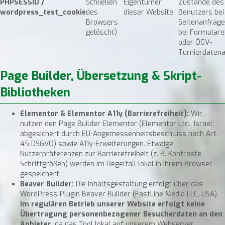
PHPSESSID /
Schließen
Eigentümer
Zustände des
wordpress_test_cookie
des
dieser Website
Benutzers bei
Browsers
Seitenanfragen
gelöscht)
bei Formulare
oder ÖGV-
Turnierdatena
Page Builder, Übersetzung & Skript-
Bibliotheken
Elementor & Elementor A11y (Barrierefreiheit):
Wir
nutzen den Page Builder Elementor (Elementor Ltd., Israel;
abgesichert durch EU-Angemessenheitsbeschluss nach Art.
45 DSGVO) sowie A11y-Erweiterungen. Etwaige
Nutzerpräferenzen zur Barrierefreiheit (z. B. Kontraste,
Schriftgrößen) werden im Regelfall lokal in Ihrem Browser
gespeichert.
Beaver Builder:
Die Inhaltsgestaltung erfolgt über das
WordPress-Plugin Beaver Builder (FastLine Media LLC, USA).
Im regulären Betrieb unserer Website erfolgt keine
Übertragung personenbezogener Besucherdaten an den
Anbieter
, da das Tool lokal auf unserem Webserver