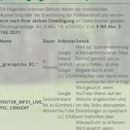
Die folgenden externen Dienste dienen der statistischen
Auswertung oder der Erweiterung der Funktionalität und werden
erst nach Ihrer aktiven Einwilligung
im Cookie-Banner geladen
(Rechtsgrundlage: Art. 6 Abs. 1 lit. a DSGVO i. V. m.
§ 165 Abs. 3
TKG 2021
):
Name
Dauer
Anbieter
Zweck
Wird zur Spameindämmung
Google
in Kontaktformularen (Ninja
Ireland
Forms) genutzt, um zu
6
_grecaptcha, RC::*
Limited /
unterscheiden, ob eine
Monate
Google
Eingabe durch einen
LLC (USA)
Menschen oder durch einen
automatisierten Bot erfolgt.
Wird gesetzt, wenn
Google
YouTube-Videos auf der
Session
Ireland
Website eingebunden sind,
VISITOR_INFO1_LIVE,
bis zu 6
Limited /
um das Video abzuspielen,
YSC, CONSENT
Monate
YouTube
Einstellungen zu speichern
LLC (USA)
und Statistiken über
Videoaufrufe zu erfassen.
Wird gesetzt, wenn