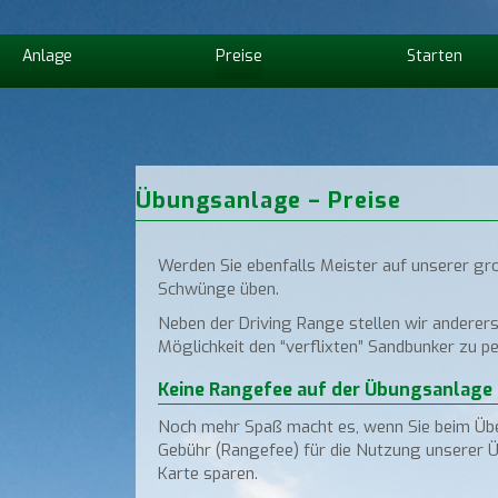
Anlage
Preise
Starten
Übungsanlage – Preise
Werden Sie ebenfalls Meister auf unserer g
Schwünge üben.
Neben der Driving Range stellen wir anderers
Möglichkeit den “verflixten” Sandbunker zu pe
Keine Rangefee auf der Übungsanlage
Noch mehr Spaß macht es, wenn Sie beim Üben
Gebühr (Rangefee) für die Nutzung unserer Üb
Karte sparen.