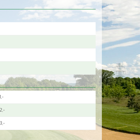
1,-
2,-
3,-