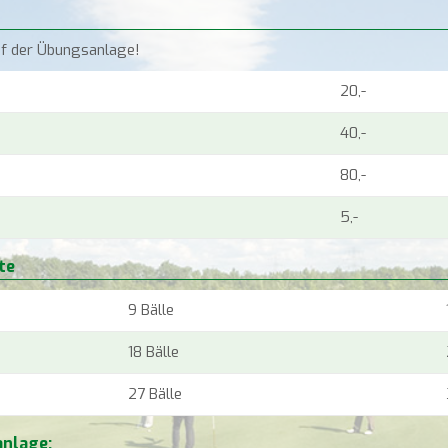
auf der Übungsanlage!
20,-
40,-
80,-
5,-
te
9 Bälle
18 Bälle
27 Bälle
anlage: