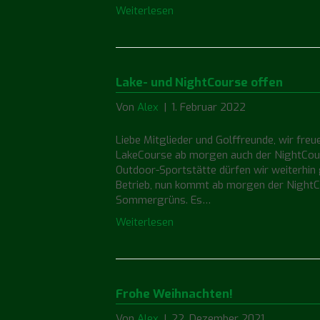
Weiterlesen
Lake- und NightCourse offen
Von
Alex
|
1. Februar 2022
Liebe Mitglieder und Golffreunde, wir freu
LakeCourse ab morgen auch der NightCours
Outdoor-Sportstätte dürfen wir weiterhin 
Betrieb, nun kommt ab morgen der NightCou
Sommergrüns. Es…
Weiterlesen
Frohe Weihnachten!
Von
Alex
|
22. Dezember 2021