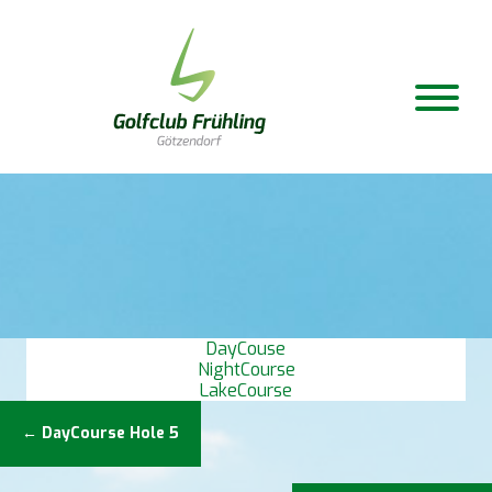
DayCouse
NightCourse
LakeCourse
Posts
← DayCourse Hole 5
navigation