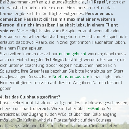
Bei Zusammenkünften gilt grundsätzlich die
„1+1 Regel“
, nach der
ein Haushalt maximal eine externe Einzelperson treffen darf.
Daraus ergibt sich für Golfflights Folgendes:
Personen aus
demselben Haushalt dürfen mit maximal einer weiteren
Person, die nicht im selben Haushalt lebt, in einem Flight
spielen.
Vierer Flights sind zum Beispiel erlaubt, wenn alle vier
Personen demselben Haushalt angehören. Es ist zum Beispiel nicht
erlaubt, dass zwei Paare, die in zwei getrennten Haushalten leben,
in einem Flight spielen.
Startzeiten können derzeit nur
online gebucht
werden; dabei muss
auch die Einhaltung der
1+1 Regel
bestätigt werden. Personen, die
sich unter Missachtung dieser Regel hinzubuchen, haben kein
Spielrecht. Ihre Greenfees bezahlen Sie bitte kontaktlos am Start
des jeweiligen Kurses beim
Briefkastensystem
in bar. Light- oder
Firmenmitglieder müssen auf diesem Weg ihren Namen bekannt
geben.
4. Ist das Clubhaus geöffnet?
Unser Sekretariat ist aktuell aufgrund des Lockdowns geschlossen,
ebenso der Gastrobereich. Wir sind aber über
E-Mail
für Sie
erreichbar. Der Zugang zu den WCs ist über den Kellerabgang
möglich. Ein Kellner wird als Platzaufsicht auf den Courses
unterwegs sein und dabei auch Snacks und Getränke anbieten.