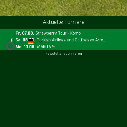
Aktuelle Turniere
Fr. 07.08.
Strawberry Tour - Kombi
Sa. 08.08.
Turkish Airlines und Golfreisen Arm...
Mo. 10.08.
MAKITA 9
Newsletter abonnieren
Aktuelle Kurse
Fr. 14.08.
Handicap Challenge
Sa. 15.08.
Runde mit dem Pro Will Roberts
Sa. 15.08.
PE mit Will Roberts
Anfahrtsplan
Wetterinfos
Temp:
25°C
| Gefühlt:
24°C
Wind:
W
( km/h)