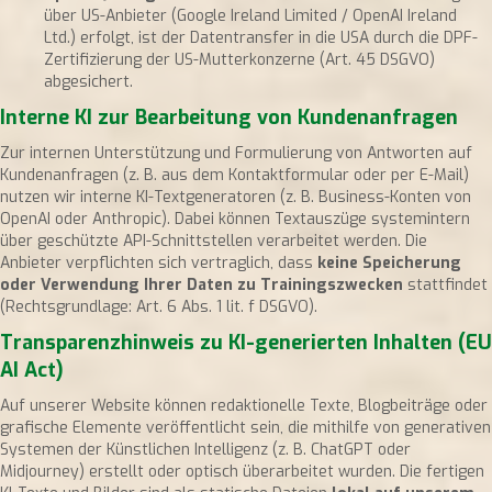
über US-Anbieter (Google Ireland Limited / OpenAI Ireland
Ltd.) erfolgt, ist der Datentransfer in die USA durch die DPF-
Zertifizierung der US-Mutterkonzerne (Art. 45 DSGVO)
abgesichert.
Interne KI zur Bearbeitung von Kundenanfragen
Zur internen Unterstützung und Formulierung von Antworten auf
Kundenanfragen (z. B. aus dem Kontaktformular oder per E-Mail)
nutzen wir interne KI-Textgeneratoren (z. B. Business-Konten von
OpenAI oder Anthropic). Dabei können Textauszüge systemintern
über geschützte API-Schnittstellen verarbeitet werden. Die
Anbieter verpflichten sich vertraglich, dass
keine Speicherung
oder Verwendung Ihrer Daten zu Trainingszwecken
stattfindet
(Rechtsgrundlage: Art. 6 Abs. 1 lit. f DSGVO).
Transparenzhinweis zu KI-generierten Inhalten (EU
AI Act)
Auf unserer Website können redaktionelle Texte, Blogbeiträge oder
grafische Elemente veröffentlicht sein, die mithilfe von generativen
Systemen der Künstlichen Intelligenz (z. B. ChatGPT oder
Midjourney) erstellt oder optisch überarbeitet wurden. Die fertigen