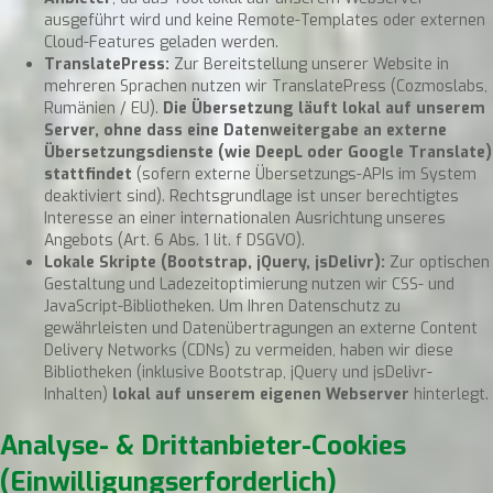
ausgeführt wird und keine Remote-Templates oder externen
Cloud-Features geladen werden.
TranslatePress:
Zur Bereitstellung unserer Website in
mehreren Sprachen nutzen wir TranslatePress (Cozmoslabs,
Rumänien / EU).
Die Übersetzung läuft lokal auf unserem
Server, ohne dass eine Datenweitergabe an externe
Übersetzungsdienste (wie DeepL oder Google Translate)
stattfindet
(sofern externe Übersetzungs-APIs im System
deaktiviert sind). Rechtsgrundlage ist unser berechtigtes
Interesse an einer internationalen Ausrichtung unseres
Angebots (Art. 6 Abs. 1 lit. f DSGVO).
Lokale Skripte (Bootstrap, jQuery, jsDelivr):
Zur optischen
Gestaltung und Ladezeitoptimierung nutzen wir CSS- und
JavaScript-Bibliotheken. Um Ihren Datenschutz zu
gewährleisten und Datenübertragungen an externe Content
Delivery Networks (CDNs) zu vermeiden, haben wir diese
Bibliotheken (inklusive Bootstrap, jQuery und jsDelivr-
Inhalten)
lokal auf unserem eigenen Webserver
hinterlegt.
Analyse- & Drittanbieter-Cookies
(Einwilligungserforderlich)