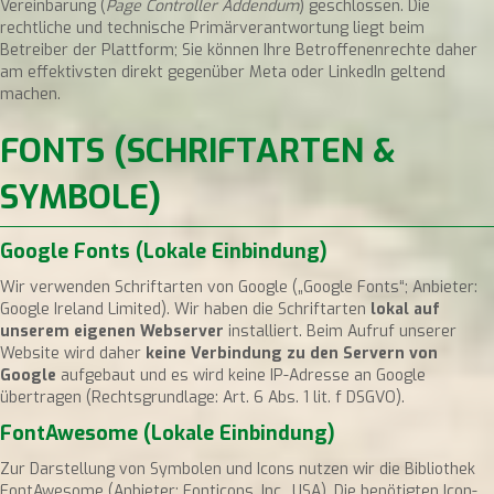
Vereinbarung (
Page Controller Addendum
) geschlossen. Die
rechtliche und technische Primärverantwortung liegt beim
Betreiber der Plattform; Sie können Ihre Betroffenenrechte daher
am effektivsten direkt gegenüber Meta oder LinkedIn geltend
machen.
FONTS (SCHRIFTARTEN &
SYMBOLE)
Google Fonts (Lokale Einbindung)
Wir verwenden Schriftarten von Google („Google Fonts“; Anbieter:
Google Ireland Limited). Wir haben die Schriftarten
lokal auf
unserem eigenen Webserver
installiert. Beim Aufruf unserer
Website wird daher
keine Verbindung zu den Servern von
Google
aufgebaut und es wird keine IP-Adresse an Google
übertragen (Rechtsgrundlage: Art. 6 Abs. 1 lit. f DSGVO).
FontAwesome (Lokale Einbindung)
Zur Darstellung von Symbolen und Icons nutzen wir die Bibliothek
FontAwesome (Anbieter: Fonticons, Inc., USA). Die benötigten Icon-