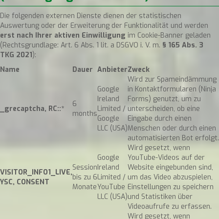
Die folgenden externen Dienste dienen der statistischen
Auswertung oder der Erweiterung der Funktionalität und werden
erst nach Ihrer aktiven Einwilligung
im Cookie-Banner geladen
(Rechtsgrundlage: Art. 6 Abs. 1 lit. a DSGVO i. V. m.
§ 165 Abs. 3
TKG 2021
):
Name
Dauer
Anbieter
Zweck
Wird zur Spameindämmung
Google
in Kontaktformularen (Ninja
Ireland
Forms) genutzt, um zu
6
_grecaptcha, RC::*
Limited /
unterscheiden, ob eine
months
Google
Eingabe durch einen
LLC (USA)
Menschen oder durch einen
automatisierten Bot erfolgt.
Wird gesetzt, wenn
Google
YouTube-Videos auf der
Session
Ireland
Website eingebunden sind,
VISITOR_INFO1_LIVE,
bis zu 6
Limited /
um das Video abzuspielen,
YSC, CONSENT
Monate
YouTube
Einstellungen zu speichern
LLC (USA)
und Statistiken über
Videoaufrufe zu erfassen.
Wird gesetzt, wenn