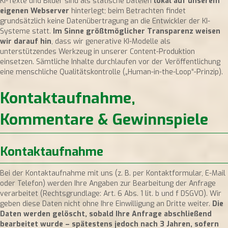
KI-Texte und Bilder sind als statische Dateien
lokal auf unserem
eigenen Webserver
hinterlegt; beim Betrachten findet
grundsätzlich keine Datenübertragung an die Entwickler der KI-
Systeme statt.
Im Sinne größtmöglicher Transparenz weisen
wir darauf hin
, dass wir generative KI-Modelle als
unterstützendes Werkzeug in unserer Content-Produktion
einsetzen. Sämtliche Inhalte durchlaufen vor der Veröffentlichung
eine menschliche Qualitätskontrolle („Human-in-the-Loop“-Prinzip).
Kontaktaufnahme,
Kommentare & Gewinnspiele
Kontaktaufnahme
Bei der Kontaktaufnahme mit uns (z. B. per Kontaktformular, E-Mail
oder Telefon) werden Ihre Angaben zur Bearbeitung der Anfrage
verarbeitet (Rechtsgrundlage: Art. 6 Abs. 1 lit. b und f DSGVO). Wir
geben diese Daten nicht ohne Ihre Einwilligung an Dritte weiter.
Die
Daten werden gelöscht, sobald Ihre Anfrage abschließend
bearbeitet wurde – spätestens jedoch nach 3 Jahren, sofern