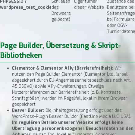
PHPSESSID /
Schließen
Eigentümer
Zustände des
wordpress_test_cookie
des
dieser Website
Benutzers bei
Browsers
Seitenanfragen
gelöscht)
bei Formulare
oder ÖGV-
Turnierdatena
Page Builder, Übersetzung & Skript-
Bibliotheken
Elementor & Elementor A11y (Barrierefreiheit):
Wir
nutzen den Page Builder Elementor (Elementor Ltd., Israel;
abgesichert durch EU-Angemessenheitsbeschluss nach Art.
45 DSGVO) sowie A11y-Erweiterungen. Etwaige
Nutzerpräferenzen zur Barrierefreiheit (z. B. Kontraste,
Schriftgrößen) werden im Regelfall lokal in Ihrem Browser
gespeichert.
Beaver Builder:
Die Inhaltsgestaltung erfolgt über das
WordPress-Plugin Beaver Builder (FastLine Media LLC, USA).
Im regulären Betrieb unserer Website erfolgt keine
Übertragung personenbezogener Besucherdaten an den
Anbieter
, da das Tool lokal auf unserem Webserver