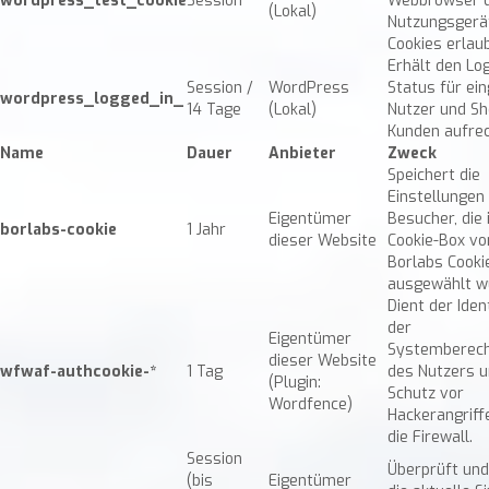
wordpress_test_cookie
Session
Webbrowser 
(Lokal)
Nutzungsgerä
Cookies erlaub
Erhält den Log
Session /
WordPress
Status für ei
wordpress_logged_in_
14 Tage
(Lokal)
Nutzer und Sh
Kunden aufrec
Name
Dauer
Anbieter
Zweck
Speichert die
Einstellungen
Eigentümer
Besucher, die 
borlabs-cookie
1 Jahr
dieser Website
Cookie-Box vo
Borlabs Cooki
ausgewählt w
Dient der Iden
der
Eigentümer
Systemberech
dieser Website
wfwaf-authcookie-*
1 Tag
des Nutzers 
(Plugin:
Schutz vor
Wordfence)
Hackerangriff
die Firewall.
Session
Überprüft und
(bis
Eigentümer