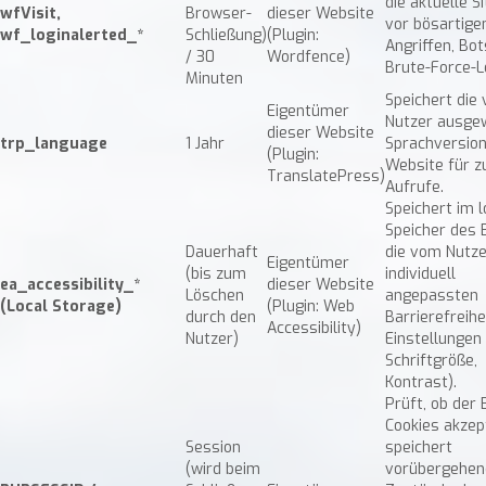
die aktuelle S
wfVisit,
Browser-
dieser Website
vor bösartige
wf_loginalerted_*
Schließung)
(Plugin:
Angriffen, Bo
/ 30
Wordfence)
Brute-Force-L
Minuten
Speichert die
Eigentümer
Nutzer ausge
dieser Website
trp_language
1 Jahr
Sprachversion
(Plugin:
Website für z
TranslatePress)
Aufrufe.
Speichert im 
Speicher des
Dauerhaft
die vom Nutze
Eigentümer
(bis zum
individuell
ea_accessibility_*
dieser Website
Löschen
angepassten
(Local Storage)
(Plugin: Web
durch den
Barrierefreihe
Accessibility)
Nutzer)
Einstellungen (
Schriftgröße,
Kontrast).
Prüft, ob der
Cookies akzept
Session
speichert
(wird beim
vorübergehen