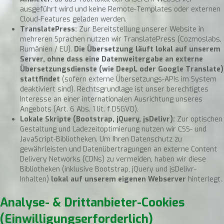
ausgeführt wird und keine Remote-Templates oder externen
Cloud-Features geladen werden.
TranslatePress:
Zur Bereitstellung unserer Website in
mehreren Sprachen nutzen wir TranslatePress (Cozmoslabs,
Rumänien / EU).
Die Übersetzung läuft lokal auf unserem
Server, ohne dass eine Datenweitergabe an externe
Übersetzungsdienste (wie DeepL oder Google Translate)
stattfindet
(sofern externe Übersetzungs-APIs im System
deaktiviert sind). Rechtsgrundlage ist unser berechtigtes
Interesse an einer internationalen Ausrichtung unseres
Angebots (Art. 6 Abs. 1 lit. f DSGVO).
Lokale Skripte (Bootstrap, jQuery, jsDelivr):
Zur optischen
Gestaltung und Ladezeitoptimierung nutzen wir CSS- und
JavaScript-Bibliotheken. Um Ihren Datenschutz zu
gewährleisten und Datenübertragungen an externe Content
Delivery Networks (CDNs) zu vermeiden, haben wir diese
Bibliotheken (inklusive Bootstrap, jQuery und jsDelivr-
Inhalten)
lokal auf unserem eigenen Webserver
hinterlegt.
Analyse- & Drittanbieter-Cookies
(Einwilligungserforderlich)