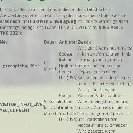
Die folgenden externen Dienste dienen der statistischen
Auswertung oder der Erweiterung der Funktionalität und werden
erst nach Ihrer aktiven Einwilligung
im Cookie-Banner geladen
(Rechtsgrundlage: Art. 6 Abs. 1 lit. a DSGVO i. V. m.
§ 165 Abs. 3
TKG 2021
):
Név
Dauer
Anbieter
Zweck
Wird zur Spameindämmung
Google
in Kontaktformularen (Ninja
Ireland
Forms) genutzt, um zu
6
_grecaptcha, RC::*
Limited /
unterscheiden, ob eine
Monate
Google
Eingabe durch einen
LLC (USA)
Menschen oder durch einen
automatisierten Bot erfolgt.
Wird gesetzt, wenn
Google
YouTube-Videos auf der
Session
Ireland
Website eingebunden sind,
VISITOR_INFO1_LIVE,
bis zu 6
Limited /
um das Video abzuspielen,
YSC, CONSENT
Monate
YouTube
Einstellungen zu speichern
LLC (USA)
und Statistiken über
Videoaufrufe zu erfassen.
Wird gesetzt, wenn