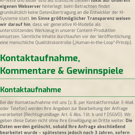
KI-Texte und Bilder sind als statische Dateien
lokal auf unserem
eigenen Webserver
hinterlegt; beim Betrachten findet
grundsätzlich keine Datenübertragung an die Entwickler der KI-
Systeme statt.
Im Sinne größtmöglicher Transparenz weisen
wir darauf hin
, dass wir generative KI-Modelle als
unterstützendes Werkzeug in unserer Content-Produktion
einsetzen. Sämtliche Inhalte durchlaufen vor der Veröffentlichung
eine menschliche Qualitätskontrolle („Human-in-the-Loop“-Prinzip).
Kontaktaufnahme,
Kommentare & Gewinnspiele
Kontaktaufnahme
Bei der Kontaktaufnahme mit uns (z. B. per Kontaktformular, E-Mail
oder Telefon) werden Ihre Angaben zur Bearbeitung der Anfrage
verarbeitet (Rechtsgrundlage: Art. 6 Abs. 1 lit. b und f DSGVO). Wir
geben diese Daten nicht ohne Ihre Einwilligung an Dritte weiter.
Die
Daten werden gelöscht, sobald Ihre Anfrage abschließend
bearbeitet wurde – spätestens jedoch nach 3 Jahren, sofern