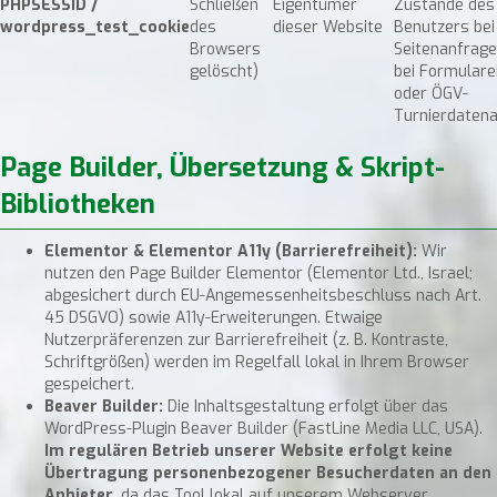
PHPSESSID /
Schließen
Eigentümer
Zustände des
wordpress_test_cookie
des
dieser Website
Benutzers bei
Browsers
Seitenanfragen
gelöscht)
bei Formulare
oder ÖGV-
Turnierdatena
Page Builder, Übersetzung & Skript-
Bibliotheken
Elementor & Elementor A11y (Barrierefreiheit):
Wir
nutzen den Page Builder Elementor (Elementor Ltd., Israel;
abgesichert durch EU-Angemessenheitsbeschluss nach Art.
45 DSGVO) sowie A11y-Erweiterungen. Etwaige
Nutzerpräferenzen zur Barrierefreiheit (z. B. Kontraste,
Schriftgrößen) werden im Regelfall lokal in Ihrem Browser
gespeichert.
Beaver Builder:
Die Inhaltsgestaltung erfolgt über das
WordPress-Plugin Beaver Builder (FastLine Media LLC, USA).
Im regulären Betrieb unserer Website erfolgt keine
Übertragung personenbezogener Besucherdaten an den
Anbieter
, da das Tool lokal auf unserem Webserver