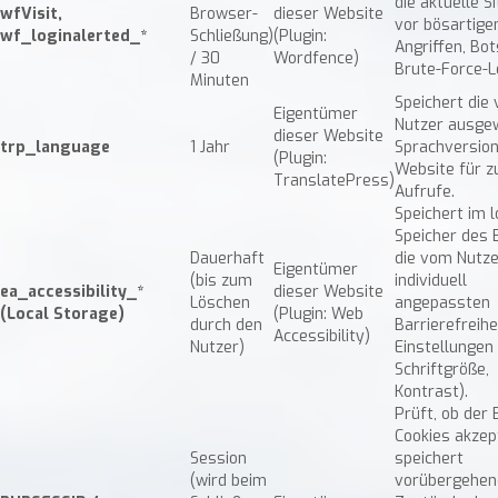
die aktuelle S
wfVisit,
Browser-
dieser Website
vor bösartige
wf_loginalerted_*
Schließung)
(Plugin:
Angriffen, Bo
/ 30
Wordfence)
Brute-Force-L
Minuten
Speichert die
Eigentümer
Nutzer ausge
dieser Website
trp_language
1 Jahr
Sprachversion
(Plugin:
Website für z
TranslatePress)
Aufrufe.
Speichert im 
Speicher des
Dauerhaft
die vom Nutze
Eigentümer
(bis zum
individuell
ea_accessibility_*
dieser Website
Löschen
angepassten
(Local Storage)
(Plugin: Web
durch den
Barrierefreihe
Accessibility)
Nutzer)
Einstellungen (
Schriftgröße,
Kontrast).
Prüft, ob der
Cookies akzept
Session
speichert
(wird beim
vorübergehen