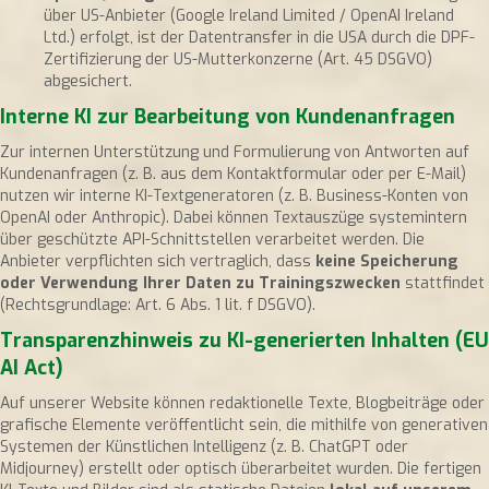
über US-Anbieter (Google Ireland Limited / OpenAI Ireland
Ltd.) erfolgt, ist der Datentransfer in die USA durch die DPF-
Zertifizierung der US-Mutterkonzerne (Art. 45 DSGVO)
abgesichert.
Interne KI zur Bearbeitung von Kundenanfragen
Zur internen Unterstützung und Formulierung von Antworten auf
Kundenanfragen (z. B. aus dem Kontaktformular oder per E-Mail)
nutzen wir interne KI-Textgeneratoren (z. B. Business-Konten von
OpenAI oder Anthropic). Dabei können Textauszüge systemintern
über geschützte API-Schnittstellen verarbeitet werden. Die
Anbieter verpflichten sich vertraglich, dass
keine Speicherung
oder Verwendung Ihrer Daten zu Trainingszwecken
stattfindet
(Rechtsgrundlage: Art. 6 Abs. 1 lit. f DSGVO).
Transparenzhinweis zu KI-generierten Inhalten (EU
AI Act)
Auf unserer Website können redaktionelle Texte, Blogbeiträge oder
grafische Elemente veröffentlicht sein, die mithilfe von generativen
Systemen der Künstlichen Intelligenz (z. B. ChatGPT oder
Midjourney) erstellt oder optisch überarbeitet wurden. Die fertigen