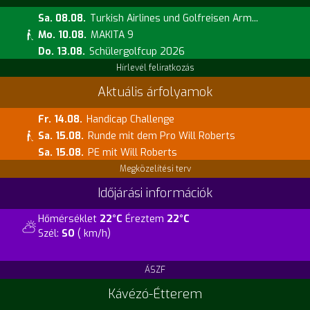
Sa. 08.08.
Turkish Airlines und Golfreisen Arm...
Mo. 10.08.
MAKITA 9
Do. 13.08.
Schülergolfcup 2026
Hírlevél feliratkozás
Aktuális árfolyamok
Fr. 14.08.
Handicap Challenge
Sa. 15.08.
Runde mit dem Pro Will Roberts
Sa. 15.08.
PE mit Will Roberts
Megközelítési terv
Időjárási információk
Hőmérséklet
22°C
Éreztem
22°C
Szél:
SO
( km/h)
ÁSZF
Kávézó-Étterem