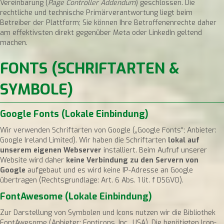
Vereinbarung (
Page Controller Addendum
) geschlossen. Die
rechtliche und technische Primärverantwortung liegt beim
Betreiber der Plattform; Sie können Ihre Betroffenenrechte daher
am effektivsten direkt gegenüber Meta oder LinkedIn geltend
machen.
FONTS (SCHRIFTARTEN &
SYMBOLE)
Google Fonts (Lokale Einbindung)
Wir verwenden Schriftarten von Google („Google Fonts“; Anbieter:
Google Ireland Limited). Wir haben die Schriftarten
lokal auf
unserem eigenen Webserver
installiert. Beim Aufruf unserer
Website wird daher
keine Verbindung zu den Servern von
Google
aufgebaut und es wird keine IP-Adresse an Google
übertragen (Rechtsgrundlage: Art. 6 Abs. 1 lit. f DSGVO).
FontAwesome (Lokale Einbindung)
Zur Darstellung von Symbolen und Icons nutzen wir die Bibliothek
FontAwesome (Anbieter: Fonticons, Inc., USA). Die benötigten Icon-