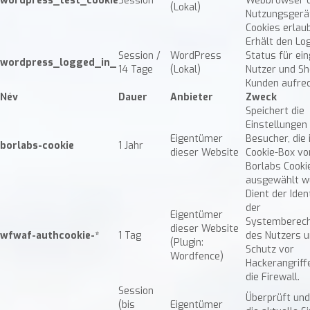
wordpress_test_cookie
Session
Webbrowser 
(Lokal)
Nutzungsgerä
Cookies erlaub
Erhält den Log
Session /
WordPress
Status für ei
wordpress_logged_in_
14 Tage
(Lokal)
Nutzer und Sh
Kunden aufrec
Név
Dauer
Anbieter
Zweck
Speichert die
Einstellungen
Eigentümer
Besucher, die 
borlabs-cookie
1 Jahr
dieser Website
Cookie-Box vo
Borlabs Cooki
ausgewählt w
Dient der Iden
der
Eigentümer
Systemberech
dieser Website
wfwaf-authcookie-*
1 Tag
des Nutzers 
(Plugin:
Schutz vor
Wordfence)
Hackerangriff
die Firewall.
Session
Überprüft und
(bis
Eigentümer