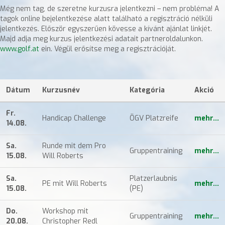
Még nem tag, de szeretne kurzusra jelentkezni – nem probléma! A
tagok online bejelentkezése alatt található a regisztráció nélküli
jelentkezés. Először egyszerűen kövesse a kívánt ajánlat linkjét.
Majd adja meg kurzus jelentkezési adatait partneroldalunkon.
www.golf.at
ein. Végül erősítse meg a regisztrációját.
Dátum
Kurzusnév
Kategória
Akció
Fr.
Handicap Challenge
ÖGV Platzreife
mehr...
14.08.
Sa.
Runde mit dem Pro
Gruppentraining
mehr...
15.08.
Will Roberts
Sa.
Platzerlaubnis
PE mit Will Roberts
mehr...
15.08.
(PE)
Do.
Workshop mit
Gruppentraining
mehr...
20.08.
Christopher Redl