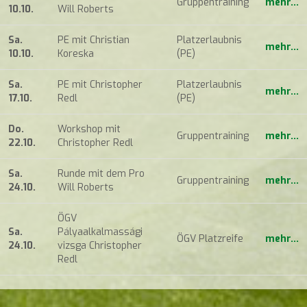
Gruppentraining
mehr...
10.10.
Will Roberts
Sa.
PE mit Christian
Platzerlaubnis
mehr...
10.10.
Koreska
(PE)
Sa.
PE mit Christopher
Platzerlaubnis
mehr...
17.10.
Redl
(PE)
Do.
Workshop mit
Gruppentraining
mehr...
22.10.
Christopher Redl
Sa.
Runde mit dem Pro
Gruppentraining
mehr...
24.10.
Will Roberts
ÖGV
Sa.
Pályaalkalmassági
ÖGV Platzreife
mehr...
24.10.
vizsga Christopher
Redl