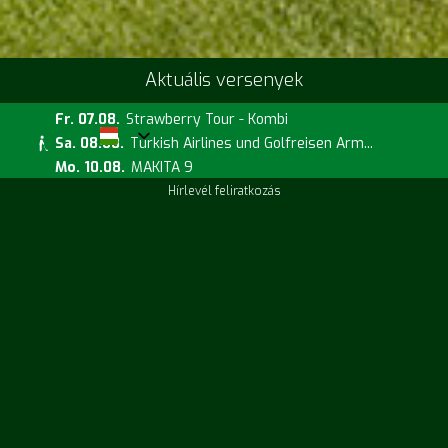
Aktuális versenyek
Fr. 07.08.
Strawberry Tour - Kombi
Sa. 08.08.
Turkish Airlines und Golfreisen Arm...
Mo. 10.08.
MAKITA 9
Hírlevél feliratkozás
Aktuális árfolyamok
Fr. 14.08.
Handicap Challenge
Sa. 15.08.
Runde mit dem Pro Will Roberts
Sa. 15.08.
PE mit Will Roberts
Megközelítési terv
Időjárási információk
Hőmérséklet
31°C
Éreztem
31°C
Szél:
NO
(4.8 km/h)