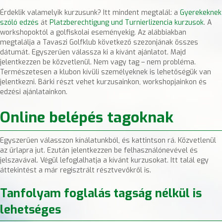
Érdeklik valamelyik kurzusunk? Itt mindent megtalál: a
Gyerekeknek
szóló edzés
át
Platzberechtigung und Turnierlizencia kurzusok
. A
workshopoktól a golfiskolai eseményekig. Az alábbiakban
megtalálja a Tavaszi Golfklub következő szezonjának összes
dátumát. Egyszerűen válassza ki a kívánt ajánlatot. Majd
jelentkezzen be közvetlenül. Nem vagy tag – nem probléma.
Természetesen a klubon kívüli személyeknek is lehetőségük van
jelentkezni. Bárki részt vehet kurzusainkon, workshopjainkon és
edzési ajánlatainkon.
Online belépés tagoknak
Egyszerűen válasszon kínálatunkból, és kattintson rá. Közvetlenül
az űrlapra jut. Ezután jelentkezzen be felhasználónevével és
jelszavával. Végül lefoglalhatja a kívánt kurzusokat. Itt talál egy
áttekintést a már regisztrált résztvevőkről is.
Tanfolyam foglalás tagság nélkül is
lehetséges