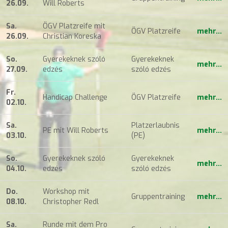
26.09.
Will Roberts
Sa.
ÖGV Platzreife mit
ÖGV Platzreife
mehr...
26.09.
Christian Koreska
So.
Gyerekeknek szóló
Gyerekeknek
mehr...
27.09.
edzés
szóló edzés
Fr.
Handicap Challenge
ÖGV Platzreife
mehr...
02.10.
Sa.
Platzerlaubnis
PE mit Will Roberts
mehr...
03.10.
(PE)
So.
Gyerekeknek szóló
Gyerekeknek
mehr...
04.10.
edzés
szóló edzés
Do.
Workshop mit
Gruppentraining
mehr...
08.10.
Christopher Redl
Sa.
Runde mit dem Pro