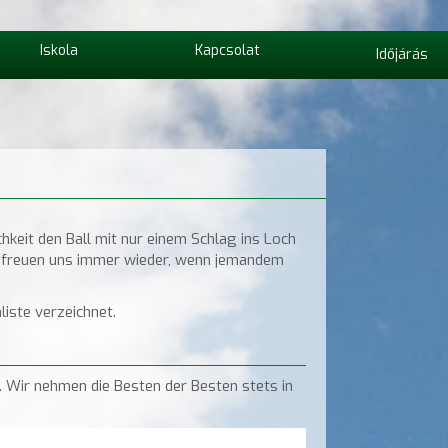
Iskola
Kapcsolat
Időjárás
chkeit den Ball mit nur einem Schlag ins Loch
wir freuen uns immer wieder, wenn jemandem
liste verzeichnet.
 Wir nehmen die Besten der Besten stets in