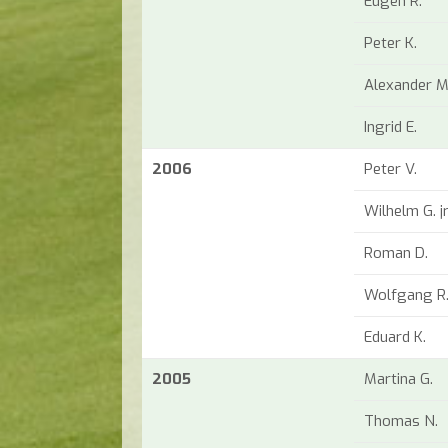
Eugen R.
Peter K.
Alexander M
Ingrid E.
2006
Peter V.
Wilhelm G. jr
Roman D.
Wolfgang R
Eduard K.
2005
Martina G.
Thomas N.