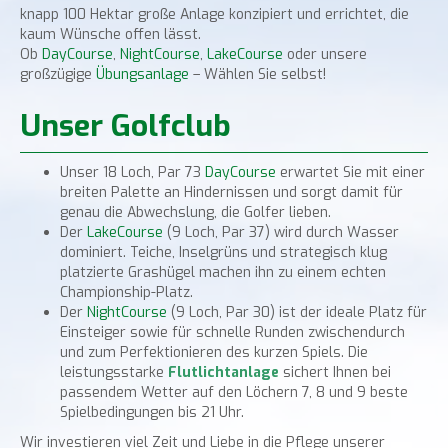
knapp 100 Hektar große Anlage konzipiert und errichtet, die
kaum Wünsche offen lässt.
Ob
DayCourse
,
NightCourse
,
LakeCourse
oder unsere
großzügige
Übungsanlage
– Wählen Sie selbst!
Unser Golfclub
Unser 18 Loch, Par 73
DayCourse
erwartet Sie mit einer
breiten Palette an Hindernissen und sorgt damit für
genau die Abwechslung, die Golfer lieben.
Der
LakeCourse
(9 Loch, Par 37) wird durch Wasser
dominiert. Teiche, Inselgrüns und strategisch klug
platzierte Grashügel machen ihn zu einem echten
Championship-Platz.
Der
NightCourse
(9 Loch, Par 30) ist der ideale Platz für
Einsteiger sowie für schnelle Runden zwischendurch
und zum Perfektionieren des kurzen Spiels. Die
leistungsstarke
Flutlichtanlage
sichert Ihnen bei
passendem Wetter auf den Löchern 7, 8 und 9 beste
Spielbedingungen bis 21 Uhr.
Wir investieren viel Zeit und Liebe in die Pflege unserer