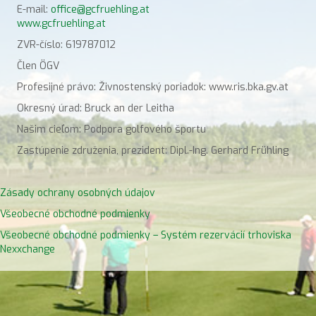
E-mail:
office@gcfruehling.at
www.gcfruehling.at
ZVR-číslo: 619787012
Člen ÖGV
Profesijné právo: Živnostenský poriadok: www.ris.bka.gv.at
Okresný úrad: Bruck an der Leitha
Našim cieľom: Podpora golfového športu
Zastúpenie združenia, prezident: Dipl.-Ing. Gerhard Frühling
Zásady ochrany osobných údajov
Všeobecné obchodné podmienky
Všeobecné obchodné podmienky – Systém rezervácií trhoviska
Nexxchange