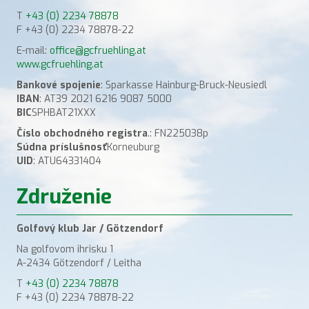
T
+43 (0) 2234 78878
F +43 (0) 2234 78878-22
E-mail:
office@gcfruehling.at
www.gcfruehling.at
Bankové spojenie
: Sparkasse Hainburg-Bruck-Neusiedl
IBAN
: AT39 2021 6216 9087 5000
BIC
SPHBAT21XXX
Číslo obchodného registra
.: FN225038p
Súdna príslušnosť
Korneuburg
UID
: ATU64331404
Združenie
Golfový klub Jar / Götzendorf
Na golfovom ihrisku 1
A-2434 Götzendorf / Leitha
T
+43 (0) 2234 78878
F +43 (0) 2234 78878-22