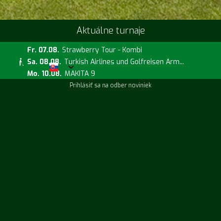
Aktuálne turnaje
Fr. 07.08.
Strawberry Tour - Kombi
Sa. 08.08.
Turkish Airlines und Golfreisen Arm...
Mo. 10.08.
MAKITA 9
Prihlásiť sa na odber noviniek
Aktuálne kurzy
Fr. 14.08.
Handicap Challenge
Sa. 15.08.
Runde mit dem Pro Will Roberts
Sa. 15.08.
PE mit Will Roberts
Plán príchodu
Informácie o počasí
Teplota:
22°C
Pocitovo:
22°C
Vietor
NO
(3.2 km/h)