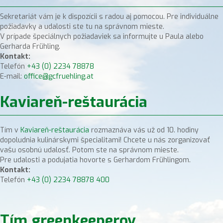
Sekretariát vám je k dispozícii s radou aj pomocou. Pre individuálne
požiadavky a udalosti ste tu na správnom mieste.
V prípade špeciálnych požiadaviek sa informujte u Paula alebo
Gerharda Frühling.
Kontakt:
Telefón
+43 (0) 2234 78878
E-mail:
office@gcfruehling.at
Kaviareň-reštaurácia
Tím v
Kaviareň-reštaurácia
rozmaznáva vás už od 10. hodiny
dopoludnia kulinárskymi špecialitami! Chcete u nás zorganizovať
vašu osobnú udalosť. Potom ste na správnom mieste.
Pre udalosti a podujatia hovorte s Gerhardom Frühlingom.
Kontakt:
Telefón
+43 (0) 2234 78878 400
Tím greenkeeperov