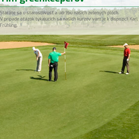
Staráte sa o starostlivosť a údržbu našich zelených plôch.
V prípade otázok týkajúcich sa našich kurzov vám je k dispozícii Karl
Frühling.