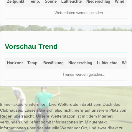
Zeitpunkt
Temp.
Sonne
Luftfeuchte
Niederschlag
Wind
W
Wetterdaten werden geladen...
Vorschau Trend
Horizont
Temp.
Bewölkung
Niederschlag
Luftfeuchte
Wind
Trends werden geladen...
Immer aktuelle informiert: Live Wetterdaten direkt vom Dach des
Clubhauses. Lassen Sie sich also nicht mehr auf unserem Platz vom
Regen überrascht. Unsere Wetterstation ist mit dem Internet
verbunden und liefert somit Informationen im Minutentakt.
Informationen über das aktuelle Wetter vor Ort, und zwar direkt zu